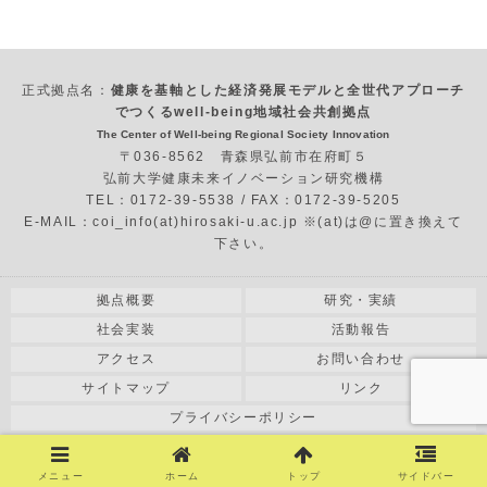
正式拠点名：
健康を基軸とした経済発展モデルと全世代アプローチ
でつくるwell-being地域社会共創拠点
The Center of Well-being Regional Society Innovation
〒036-8562 青森県弘前市在府町５
弘前大学健康未来イノベーション研究機構
TEL：0172-39-5538 / FAX：0172-39-5205
E-MAIL：coi_info(at)hirosaki-u.ac.jp ※(at)は@に置き換えて
下さい。
拠点概要
研究・実績
社会実装
活動報告
アクセス
お問い合わせ
サイトマップ
リンク
プライバシーポリシー
COPYRIGHT© 2018 HIROSAKI UNIVERSITY All RIGHT RESERVED.
メニュー
ホーム
トップ
サイドバー