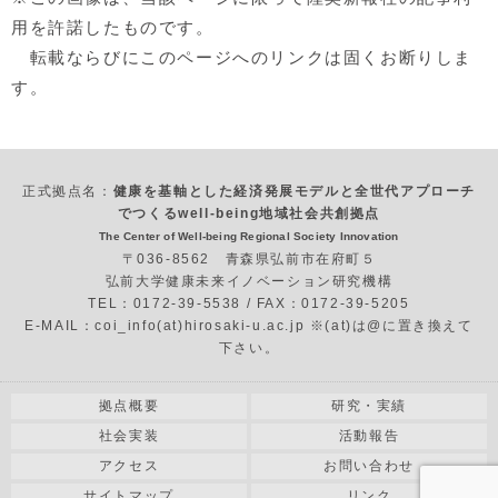
用を許諾したものです。
転載ならびにこのページへのリンクは固くお断りしま
す。
正式拠点名：
健康を基軸とした経済発展モデルと全世代アプローチ
でつくるwell-being地域社会共創拠点
The Center of Well-being Regional Society Innovation
〒036-8562 青森県弘前市在府町５
弘前大学健康未来イノベーション研究機構
TEL：0172-39-5538 / FAX：0172-39-5205
E-MAIL：coi_info(at)hirosaki-u.ac.jp ※(at)は@に置き換えて
下さい。
拠点概要
研究・実績
社会実装
活動報告
アクセス
お問い合わせ
サイトマップ
リンク