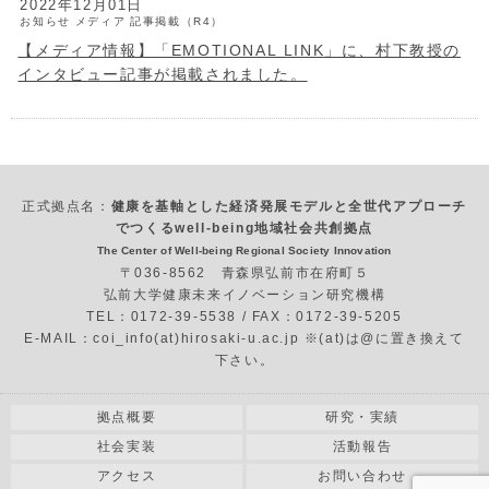
2022年12月01日
お知らせ
メディア
記事掲載（R4）
【メディア情報】「EMOTIONAL LINK」に、村下教授の
インタビュー記事が掲載されました。
正式拠点名：
健康を基軸とした経済発展モデルと全世代アプローチ
でつくるwell-being地域社会共創拠点
The Center of Well-being Regional Society Innovation
〒036-8562 青森県弘前市在府町５
弘前大学健康未来イノベーション研究機構
TEL：0172-39-5538 / FAX：0172-39-5205
E-MAIL：coi_info(at)hirosaki-u.ac.jp ※(at)は@に置き換えて
下さい。
拠点概要
研究・実績
社会実装
活動報告
アクセス
お問い合わせ