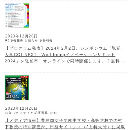
2023年12月26日
R5予告報告
お知らせ
予告報告
【プログラム発表】2024年2月2日、シンポジウム「弘前
大学COI-NEXT Well-beingイノベーションサミット
2024」を弘前市・オンラインで同時開催します。※無料・
参加申込受付中！
2023年12月26日
お知らせ
メディア
記事掲載（R5）
【メディア情報】豊島岡女子学園中学校・高等学校での村
下教授の特別講義が、日経サイエンス（2月特大号）に掲載