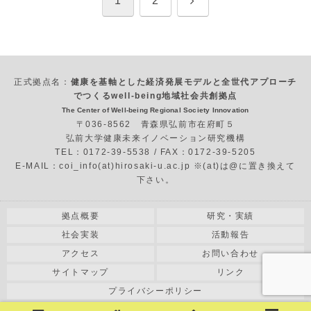
1
2
へ
正式拠点名：
健康を基軸とした経済発展モデルと全世代アプローチ
でつくるwell-being地域社会共創拠点
The Center of Well-being Regional Society Innovation
〒036-8562 青森県弘前市在府町５
弘前大学健康未来イノベーション研究機構
TEL：0172-39-5538 / FAX：0172-39-5205
E-MAIL：coi_info(at)hirosaki-u.ac.jp ※(at)は@に置き換えて
下さい。
拠点概要
研究・実績
社会実装
活動報告
アクセス
お問い合わせ
サイトマップ
リンク
プライバシーポリシー